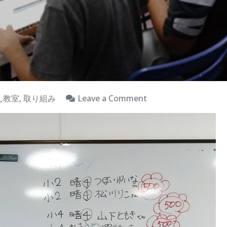
on
ん教室
,
取り組み
Leave a Comment
満
点
習
慣、
満
点
週
間