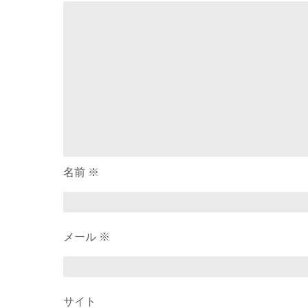
ー
シ
ョ
ン
名前
※
メール
※
サイト