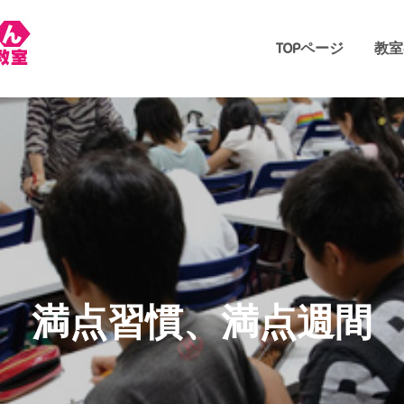
TOPページ
教室
菊水学園そろばん教室 
岩倉市と一宮市のそろばん教室、信頼の75年
室です。幼児教室もして
満点習慣、満点週間