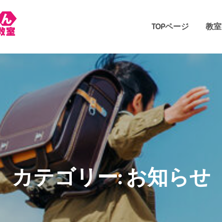
TOPページ
教室
菊水学園そろばん教室 
岩倉市と一宮市のそろばん教室、信頼の75年
室です。幼児教室もして
カテゴリー:
お知らせ